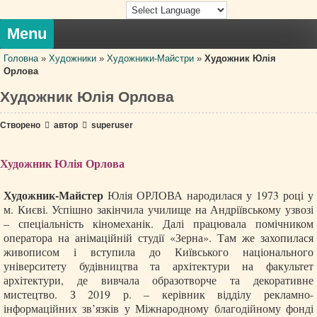
Skip
to
content
Menu
Головна
»
Художники
»
Художники-Майстри
»
Художник Юлія
Орлова
Художник Юлія Орлова
Створено
автор
superuser
Художник Юлія Орлова
Художник-Майстер
Юлія ОРЛОВА народилася у 1973 році у
м. Києві. Успішно закінчила училище на Андріївському узвозі
– спеціальність кіномеханік. Далі працювала помічником
оператора на анімаційній студії «Зерна». Там же захопилася
живописом і вступила до Київського національного
університету будівництва та архітектури на факультет
архітектури, де вивчала образотворче та декоративне
мистецтво. З 2019 р. – керівник відділу рекламно-
інформаційних зв’язків у Міжнародному благодійному фонді