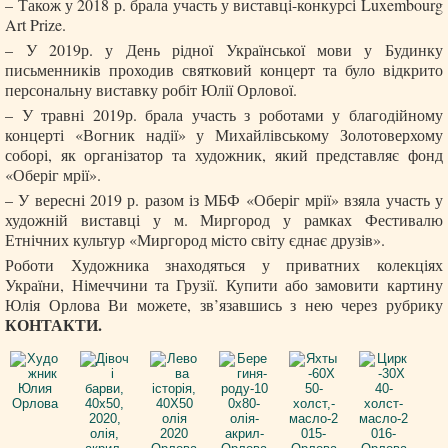
– Також у 2018 р. брала участь у виставці-конкурсі Luxembourg
Art Prize.
– У 2019р. у День рідної Української мови у Будинку
письменників проходив святковий концерт та було відкрито
персональну виставку робіт Юлії Орлової.
– У травні 2019р. брала участь з роботами у благодійному
концерті «Вогник надії» у Михайлівському Золотоверхому
соборі, як організатор та художник, який представляє фонд
«Оберіг мрії».
– У вересні 2019 р. разом із МБФ «Оберіг мрії» взяла участь у
художній виставці у м. Миргород у рамках Фестивалю
Етнічних культур «Миргород місто світу єднає друзів».
Роботи Художника знаходяться у приватних колекціях
України, Німеччини та Грузії. Купити або замовити картину
Юлія Орлова Ви можете, зв’язавшись з нею через рубрику
КОНТАКТИ.