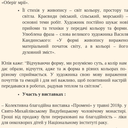
«Оберіг мрії».
Її стихія у живопису – світ кольору, простору та
світла. Краєвиди (міський, сільський, морський) –
основні теми робіт. Художник постійно шукає нові
прийоми та техніки у передачі кольору та форми.
Улюблена фраза – слова великого художника Василя
Кандинського: «У формі живопису виражено
матеріальний початок світу, а в кольорі – його
духовний зміст».
Юлія каже: “Відчуваючи форму, ми розуміємо суть, а колір нам
дає образи, відчуття, адже та ж форма в різних кольорах по-
різному сприймається. У художника свою мову вираження
почуттів та емоцій і для неї важливо, щоб позитивний настрій
передавався в роботах, радував теплом та світлом”.
Участь у виставках :
– Колективна благодійна виставка «Промені» у травні 2018р. у
Свято-Михайлівському Видубицькому чоловічому монастирі.
Гроші від продажу були перераховані на благодійність – ліки
для онкохворих дітей у Національному інституті раку.