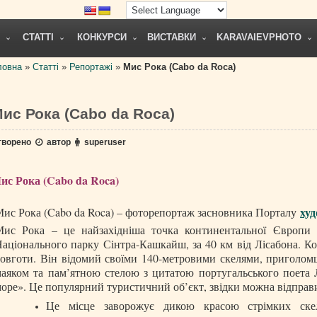
СТАТТІ
КОНКУРСИ
ВИСТАВКИ
KARAVAIEVPHOTO
ловна
»
Статті
»
Репортажі
»
Мис Рока (Cabo da Roca)
ис Рока (Cabo da Roca)
творено
автор
superuser
ис Рока (Cabo da Roca)
ху
ис Рока (Cabo da Roca) – фоторепортаж засновника Порталу
ис Рока – це найзахідніша точка континентальної Європи та
аціонального парку Сінтра-Кашкайш, за 40 км від Лісабона. Ко
овготи. Він відомий своїми 140-метровими скелями, приголо
аяком та пам’ятною стелою з цитатою португальського поета Л
оре». Це популярний туристичний об’єкт, звідки можна відправи
Це місце заворожує дикою красою стрімких ске