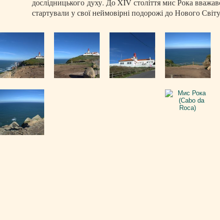
дослідницького духу. До XIV століття мис Рока вважавс
стартували у свої неймовірні подорожі до Нового Світ