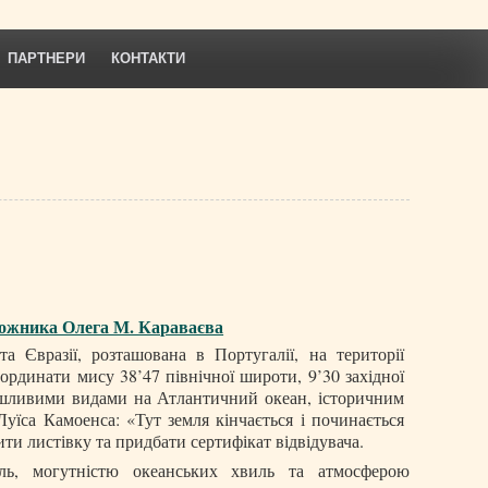
ПАРТНЕРИ
КОНТАКТИ
дожника Олега М. Караваєва
 Євразії, розташована в Португалії, на території
ординати мису 38’47 північної широти, 9’30 західної
мшливими видами на Атлантичний океан, історичним
уїса Камоенса: «Тут земля кінчається і починається
ти листівку та придбати сертифікат відвідувача.
ль, могутністю океанських хвиль та атмосферою