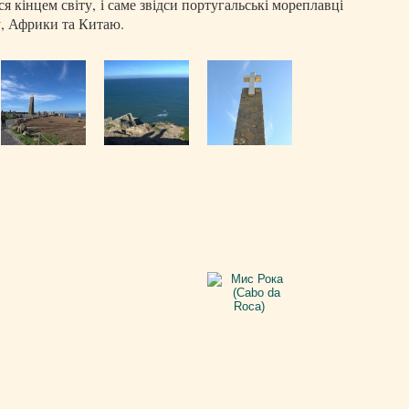
я кінцем світу, і саме звідси португальські мореплавці
у, Африки та Китаю.