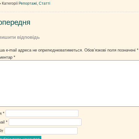
Категорії
Репортажі
,
Статті
вігація
опередня
писів
лишити відповідь
ша e-mail адреса не оприлюднюватиметься.
Обов’язкові поля позначені
*
ментар
*
’я
*
ail
*
йт