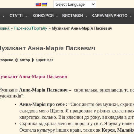
СТАТТІ
КОНКУРСИ
ВИСТАВКИ
KARAVAIEVPHOTO
ловна
»
Партнери Порталу
»
Музикант Анна-Марія Паскевич
узикант Анна-Марія Паскевич
творено
автор
superuser
узикант Анна-Марія Паскевич
Анна-Марія Паскевич
Музикант
– скрипалька, виконавець та п
удожників”.
Анна-Марія про себе :
“Своє життя без музики, скрипк
складова мого Щастя. Я працювала у різних колективах
квартетах, сольно. Від класики до року, викладала в ди
Скрипка відкрила мені всі дороги у світ. Я була у нав
Корея, Малайзі
Осягала культуру інших країн, таких як