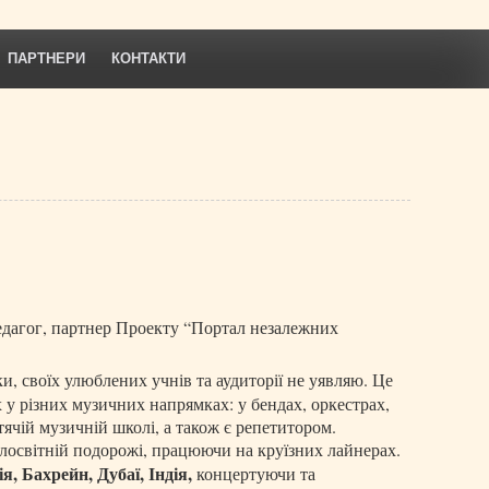
ПАРТНЕРИ
КОНТАКТИ
едагог, партнер Проекту “Портал незалежних
и, своїх улюблених учнів та аудиторії не уявляю. Це
 у різних музичних напрямках: у бендах, оркестрах,
тячій музичній школі, а також є репетитором.
колосвітній подорожі, працюючи на круїзних лайнерах.
я, Бахрейн, Дубаї, Індія,
концертуючи та