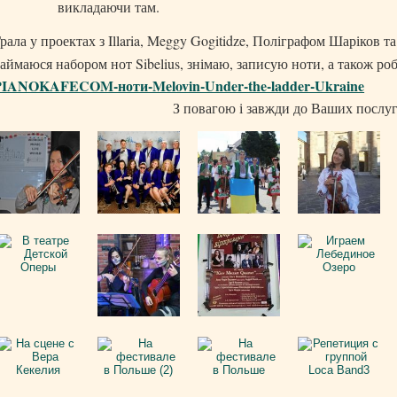
викладаючи там.
рала у проектах з Illaria, Meggy Gogitidze, Поліграфом Шаріков т
аймаюся набором нот Sibelius, знімаю, записую ноти, а також робл
PIANOKAFECOM-ноти-Melovin-Under-the-ladder-Ukraine
З повагою і завжди до Ваших послу