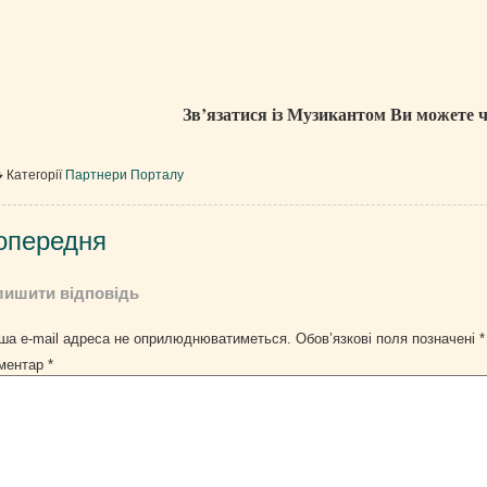
Зв’язатися із Музикантом Ви можете
Категорії
Партнери Порталу
вігація
опередня
писів
лишити відповідь
ша e-mail адреса не оприлюднюватиметься.
Обов’язкові поля позначені
*
ментар
*