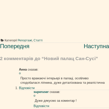
Категорії
Репортажі
,
Статті
Навігація
Попередня
Наступна
записів
2 комментарів до “Новий палац Сан-Сусі”
Анна
сказав:
о
Просто вражаючі інтерьері в палаці, особливо
сподобалася ліпнина, дуже деталізована та реалістична
Відповіcти
superuser
сказав:
о
Дуже дякуємо за коментар !
Відповіcти