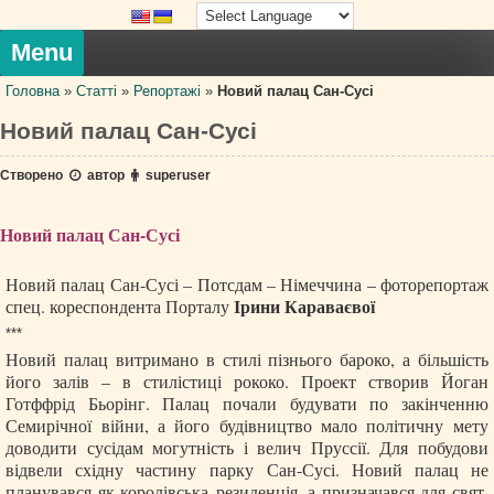
Skip
to
content
Menu
Головна
»
Статті
»
Репортажі
»
Новий палац Сан-Сусі
Новий палац Сан-Сусі
Створено
автор
superuser
Новий палац Сан-Сусі
Новий палац Сан-Сусі – Потсдам – Німеччина – фоторепортаж
Ірини Караваєвої
спец. кореспондента Порталу
***
Новий палац витримано в стилі пізнього бароко, а більшість
його залів – в стилістиці рококо. Проект створив Йоган
Готффрід Бьорінг. Палац почали будувати по закінченню
Семирічної війни, а його будівництво мало політичну мету
доводити сусідам могутність і велич Пруссії. Для побудови
відвели східну частину парку Сан-Сусі. Новий палац не
планувався як королівська резиденція, а призначався для свят,