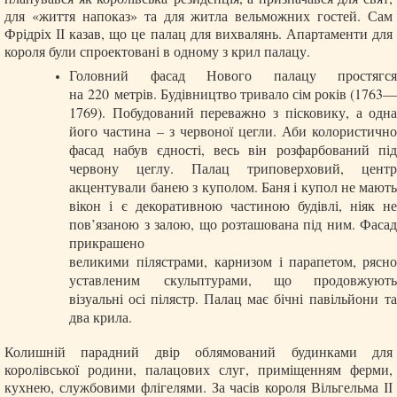
для «життя напоказ» та для житла вельможних гостей. Сам
Фрідріх ІІ казав, що це палац для вихвалянь. Апартаменти для
короля були спроектовані в одному з крил палацу.
Головний фасад Нового палацу простягся
на 220 метрів. Будівництво тривало сім років (1763—
1769). Побудований переважно з пісковику, а одна
його частина – з червоної цегли. Аби колористично
фасад набув єдності, весь він розфарбований під
червону цеглу. Палац триповерховий, центр
акцентували банею з куполом. Баня і купол не мають
вікон і є декоративною частиною будівлі, ніяк не
пов’язаною з залою, що розташована під ним. Фасад
прикрашено
великими пілястрами, карнизом і парапетом, рясно
уставленим скульптурами, що продовжують
візуальні осі пілястр. Палац має бічні павільйони та
два крила.
Колишній парадний двір облямований будинками для
королівської родини, палацових слуг, приміщенням ферми,
кухнею, службовими флігелями. За часів короля Вільгельма ІІ