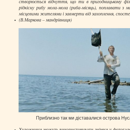
створюється відчуття, що ти в пригодницькому фі
рідкісну рибу мола-мола (риба-місяць), поплавати з 
місцевими жителями і завмерти від захоплення, спосте
(В.Маркова – мандрівниця)
Приблизно так ми діставалися острова Нус
Художники можуть використовувати знімки у фотогалер