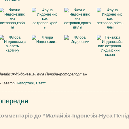
алайзия-Индонезия-Нуса Пенида-фоторепортаж
Категорії
Репортажі
,
Статті
вігація
опередня
писів
комментарів до “Малайзія-Індонезія-Нуса Пен