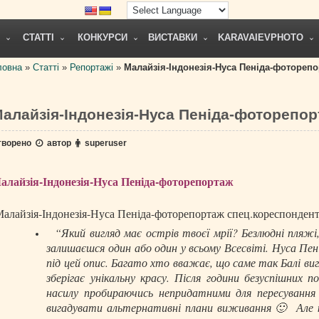
СТАТТІ
КОНКУРСИ
ВИСТАВКИ
KARAVAIEVPHOTO
ловна
»
Статті
»
Репортажі
»
Малайзія-Індонезія-Нуса Пеніда-фотореп
алайзія-Індонезія-Нуса Пеніда-фоторепо
творено
автор
superuser
алайзія-Індонезія-Нуса Пеніда-фоторепортаж
алайзія-Індонезія-Нуса Пеніда-фоторепортаж спец.кореспонден
“Який вигляд має острів твоєї мрії? Безлюдні пляжі, м
залишаєшся один або один у всьому Всесвіті. Нуса Пені
під цей опис. Багато хто вважає, що саме так Балі ви
зберігає унікальну красу. Після години безуспішних 
насилу пробираючись непридатними для пересування
вигадувати альтернативні плани виживання 🙂
Але 