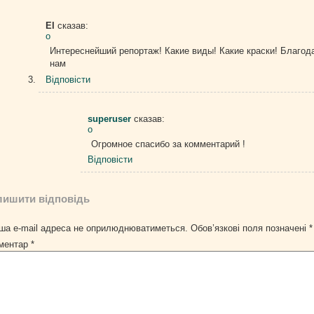
El
сказав:
о
Интереснейший репортаж! Какие виды! Какие краски! Благо
нам
Відповіcти
superuser
сказав:
о
Огромное спасибо за комментарий !
Відповіcти
лишити відповідь
ша e-mail адреса не оприлюднюватиметься.
Обов’язкові поля позначені
*
ментар
*