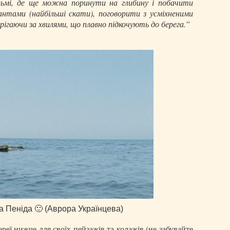
льмі, де ще можна поринути на глибину і побачити
мантами (найбільші скати), поговорити з усміхненими
рігаючи за хвилями, що плавно підкочують до берега.”
а Пеніда 🙂 (Аврора Українцева)
еї нижче для своїх пейзажів та колажів (не забувайте