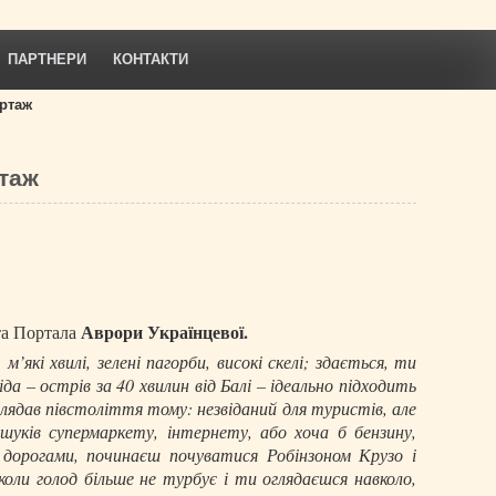
ПАРТНЕРИ
КОНТАКТИ
ортаж
ртаж
Аврори Українцевої.
та Портала
’які хвилі, зелені пагорби, високі скелі; здається, ти
да – острів за 40 хвилин від Балі – ідеально підходить
глядав півстоліття тому: незвіданий для туристів, але
пошуків супермаркету, інтернету, або хоча б бензину,
 дорогами, починаєш почуватися Робінзоном Крузо і
коли голод більше не турбує і ти оглядаєшся навколо,