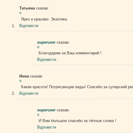
Татьяна
сказав:
о
Ярко и красиво. Экзотика.
Відповіcти
superuser
сказав:
о
Благодарим за Ваш комментарий !
Відповіcти
Инна
сказав:
о
Какая красота! Потрясающие виды! Спасибо за суперский р
Відповіcти
superuser
сказав:
о
И Вам большое спасибо за тёплые слова !
Відповіcти