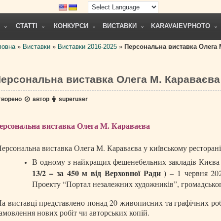
СТАТТІ
КОНКУРСИ
ВИСТАВКИ
KARAVAIEVPHOTO
ловна
»
Виставки
»
Виставки 2016-2025
»
Персональна виставка Олега 
ерсональна виставка Олега М. Караваєва
творено
автор
superuser
ерсональна виставка Олега М. Караваєва
ерсональна виставка Олега М. Караваєва у київському ресторан
В одному з найкращих фешенебельних закладів Києва
13/2 – за 450 м від Верховної Ради )
– 1 червня 202
Проекту “Портал незалежних художників”, громадськог
а виставці представлено понад 20 живописних та графічних робі
амовлення нових робіт чи авторських копій.