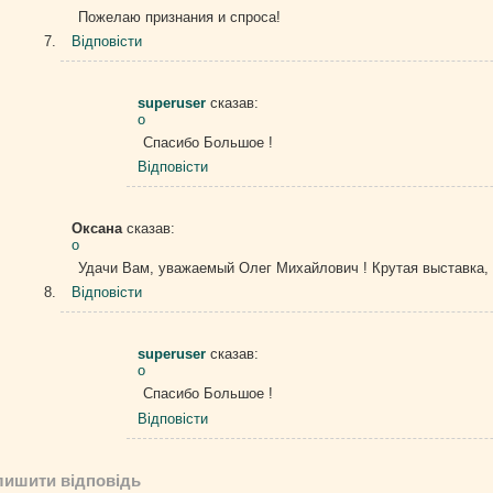
Пожелаю признания и спроса!
Відповіcти
superuser
сказав:
о
Спасибо Большое !
Відповіcти
Оксана
сказав:
о
Удачи Вам, уважаемый Олег Михайлович ! Крутая выставка, к
Відповіcти
superuser
сказав:
о
Спасибо Большое !
Відповіcти
лишити відповідь