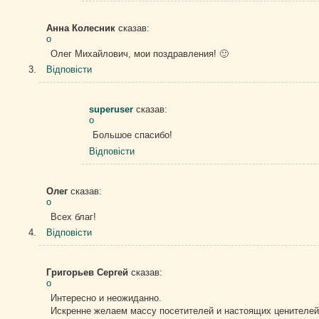
Анна Колесник
сказав:
о
Олег Михайлович, мои поздравления! 🙂
Відповіcти
superuser
сказав:
о
Большое спасибо!
Відповіcти
Олег
сказав:
о
Всех благ!
Відповіcти
Григорьев Сергей
сказав:
о
Интересно и неожиданно.
Искренне желаем массу посетителей и настоящих ценителей 