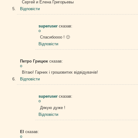
Сергей и Елена Григорьевы
Відповіcти
superuser
сказав:
о
Спасибоооо ! 🙂
Відповіcти
Петро Грицюк
сказав:
о
Вітаю! Гарних і грошовитих відвідувачів!
Відповіcти
superuser
сказав:
о
Дякую дуже !
Відповіcти
El
сказав:
о