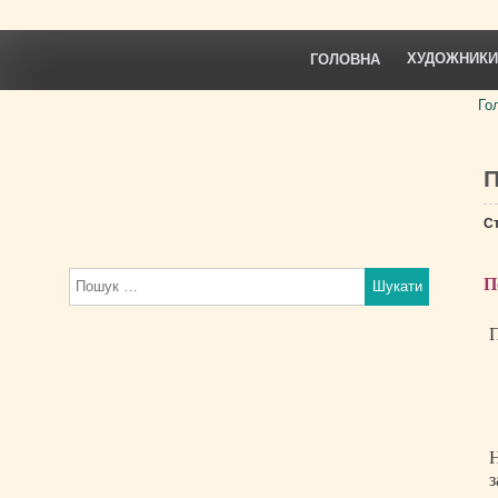
Skip
to
content
ХУДОЖНИКИ
ГОЛОВНА
Го
П
С
Пошук:
П
П
Н
з