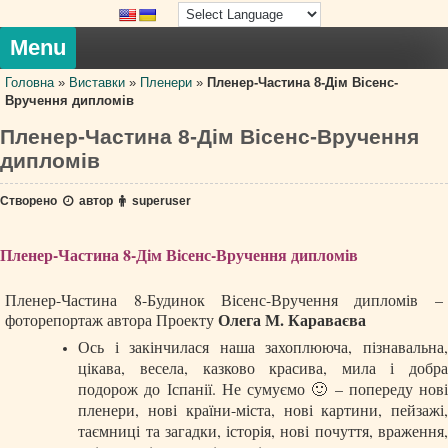
Skip
to
content
Menu
Головна
»
Виставки
»
Пленери
»
Пленер-Частина 8-Дім Вісенс-
Вручення дипломів
Пленер-Частина 8-Дім Вісенс-Вручення
дипломів
Створено
автор
superuser
Пленер-Частина 8-Дім Вісенс-Вручення дипломів
Пленер-Частина 8-Будинок Вісенс-Вручення дипломів –
Олега М. Караваєва
фоторепортаж автора Проекту
Ось і закінчилася наша захоплююча, пізнавальна,
цікава, весела, казково красива, мила і добра
подорож до Іспанії. Не сумуємо 🙂 – попереду нові
пленери, нові країни-міста, нові картини, пейзажі,
таємниці та загадки, історія, нові почуття, враження,