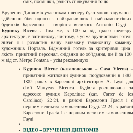
сміх, посмішки, радість спілкування тощо.
Вручення Дипломів учасникам пленеру було мною задумано і
здійснено біля одного з найкрасивіших і найзнаменитіших
будинків Барселони – творіння великого Антоніо Гауді –
Будинку Вісенс
. Там же, в 100 м від цього шедевру
архітектури, в затишному, чистому, з усіма зручностями готелі
Silver
я і розмістив нашу відважну талановиту команду
художників Портала. Відмінний готель за критеріями ціна-
якість, привітний персонал, сніданки до об’їдання, ще й за 100
м від ст. Метро Fontana – усім рекомендую!
Будинок Вісенс (каталонською –
Casa Vicens
)
приватний житловий будинок, побудований в 1883-
1885 роках в Барселоні архітектором А. Гауді для
сім’ї Мануеля Вісенса. Будівля розташована за
адресою: вулиця Каролінас (кат.
Carrer de le
Carolines
), 22-24, в районі Барселони Грасія і є
першим великим замовленням Гауді.
22-24, в район
Барселони Грасія і є першим великим замовленням
Гауді :
ВІДЕО – ВРУЧЕННЯ ДИПЛОМІВ