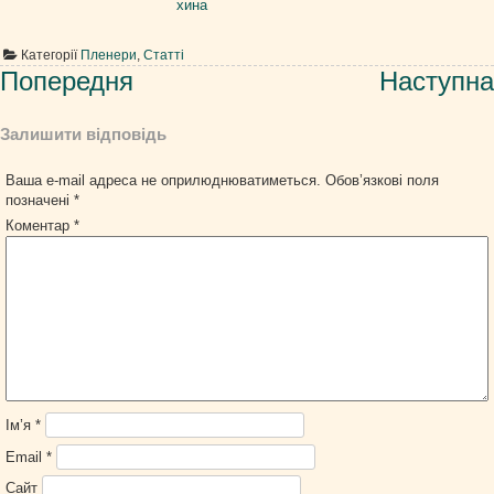
Категорії
Пленери
,
Статті
Навігація
Попередня
Наступна
записів
Залишити відповідь
Ваша e-mail адреса не оприлюднюватиметься.
Обов’язкові поля
позначені
*
Коментар
*
Ім’я
*
Email
*
Сайт