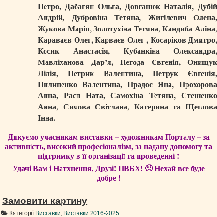
Петро, ​​Дабагян Ольга, Довганюк Наталія, Дубій
Андрій, Дубровіна Тетяна, Жигілевич Олена,
Жукова Марія, Золотухіна Тетяна, Кандиба Аліна,
Караваєв Олег, Карваєв Олег , Косаріков Дмитро,
Косик Анастасія, Кубанкіна Олександра,
Мавліханова Дар’я, Негода Євгенія, Онищук
Лілія, Петрик Валентина, Петрук Євгенія,
Пилипенко Валентина, Прадос Яна, Прохорова
Анна, Расп Ната, Самохіна Тетяна, Стешенко
Анна, Сичова Світлана, Катерина та Щеглова
Інна.
Дякуємо учасникам виставки – художникам Порталу – за
активність, високий професіоналізм, за надану допомогу та
підтримку в її організації та проведенні !
Удачі Вам і Натхнення, Друзі! ПВБХ! 🙂 Нехай все буде
добре !
Замовити картину
Категорії
Виставки
,
Виставки 2016-2025