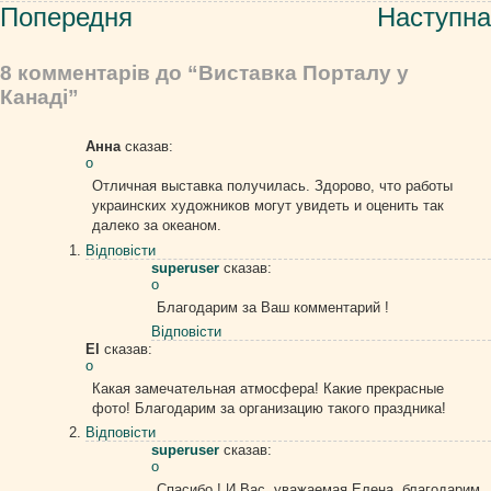
Навігація
Попередня
Наступна
записів
8 комментарів до “Виставка Порталу у
Канаді”
Анна
сказав:
о
Отличная выставка получилась. Здорово, что работы
украинских художников могут увидеть и оценить так
далеко за океаном.
Відповіcти
superuser
сказав:
о
Благодарим за Ваш комментарий !
Відповіcти
El
сказав:
о
Какая замечательная атмосфера! Какие прекрасные
фото! Благодарим за организацию такого праздника!
Відповіcти
superuser
сказав:
о
Спасибо ! И Вас, уважаемая Елена, благодарим