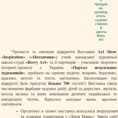
Art Show
“Урочисте та святкове відкриття Виставки
«Inspiration» («Натхнення»)
учнів канадської художньої
«Berry Art»
школи-студії
та її партнерів – учасників творчого
«Портал незалежних
інтернет-проекту з України
художників»
, пройшло на одному подиху, яскраво, бурхливо,
красиво, весело та тепло, натхненно, багатолюдно (на
більше 700
відкритті було присутні
гостей!)
Виставка сяяла
численними фарбами чудових робіт дітей та дорослих, звучали
весела музика та живе виконання дитячих українських та
канадських пісень.
Відбулися розіграші призів, вручення
сертифікатів.
Органічно в сюжет виставки вписалося зворушливе
та душевне привітання
з «Днем Мами».
Уявіть собі