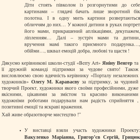
Діти стоять півколом із розгорнутими до себе
картинами – глядачі бачать лише зворотний бік
полотна. І в одну мить картини розвертаються
обличчям до них… У кожної дитини в руках портрет
його мами, прикрашений аплікаціями, декупажем,
ліпленням… Далі – зустріч мами та дитини,
вручення мамі такого приємного подарунка…,
обійми…, шквал емоцій добра, любові та щастя !
Яніну Венгер
Дякуємо керівникові школи-студії «Berry Art»
та
її дружній команді підтримки за чудове свято! Також
висловлюємо свою вдячність керівнику «Порталу незалежних
Олегу М. Караваєву
художників»
за підтримку, за чудовий
творчий Проект, художники якого своїми професійними, дуже
якісними, цікавими за змістом та красиво виконаними
художніми роботами подарували нам радість сприйняття ,
позитивні емоції та яскраві враження.
Хай живе образотворче мистецтво !”
У виставці взяли участь художники Проекту:
Вакуленко Маріанна, Григор’єв Сергій, Грицюк