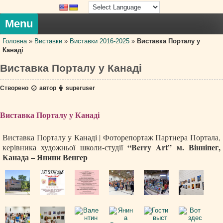
Skip
to
content
Menu
Головна
»
Виставки
»
Виставки 2016-2025
»
Виставка Порталу у
Канаді
Виставка Порталу у Канаді
Створено
автор
superuser
Виставка Порталу у Канаді
Виставка Порталу у Канаді | Фоторепортаж Партнера Портала,
“Berry Art” м. Вінніпег,
керівника художньої школи-студії
Канада – Янини Венгер