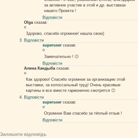
за активное участие в этой и др. выставках
нашего Проекта !
Відповіcти
Olga
сказав:
о
Здорово, спасибо огромное! нашла свою)
Відповіcти
superuser
сказав:
о
Замечательно ! 🙂
Відповіcти
Алина Кандыба
сказав:
о
Как здорово! Спасибо огромное за организацию этой
выставки, за колоссальный труд! Очень красивые
картины и все вместе гармонично смотрятся 🙂
Відповіcти
superuser
сказав:
о
Огромное Вам спасибо за тёплый отзыв !
Відповіcти
Залишити відповідь