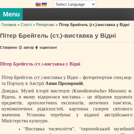
Skip
to
content
Menu
Головна
»
Статті
»
Репортажі
»
Пітер Брейгель (ст.)-виставка у Відні
Пітер Брейгель (ст.)-виставка у Відні
Створено
автор
superuser
Пітер Брейгель (ст.)-виставка у Відні
Пітер Брейгель (ст.)-виставка у Відні – фоторепортаж спец.кор-
Анни Прохоровій
та Порталу в Австрії
.
Довідка. Музей історії мистецтв (Kunsthistorisches Museum) м.
Відень, в якому відкрилася виставка – це зібрання художніх
предметів, археологічних експонатів, античних пам’яток,
нумізматичних рідкісностей, картинна галерея світового
значення. Установа перебуває у віданні австрійського
Міністерства культури.
“Виставка тисячоліття”, “європейський музейний