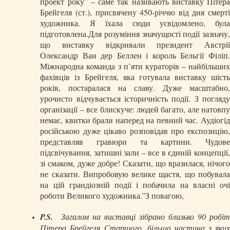
проект року” – саме так називають виставку Пітера
Брейгеля (ст.), присвячену 450-річчю від дня смерті
художника. Я їхала сюди усвідомлено, була
підготовлена.Для розуміння значущості події зазначу,
що виставку відкривали президент Австрії
Олександр Ван дер Беллен і король Бельгії Філіп.
Міжнародна команда з п’яти кураторів – найбільших
фахівців із Брейгеля, яка готувала виставку шість
років, постаралася на славу. Дуже масштабно,
урочисто відчувається історичність події. З погляду
організації – все блискуче: людей багато, але натовпу
немає, квитки брали наперед на певний час. Аудіогід
російською дуже цікаво розповідав про експозицію,
представляв гравюри та картини. Чудове
підсвічування, затишні зали – все в єдиній концепції,
зі смаком, дуже добре! Сказати, що вразилася, нічого
не сказати. Випробовую велике щастя, що побувала
на цій грандіозній події і побачила на власні очі
роботи Великого художника.”З повагою,
P.S.
Загалом на виставці зібрано близько 90 робіт
Пітера Брейгеля Старшого, більша частина з яких