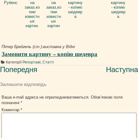
Пітер Брейгель (ст.)-виставка у Відні
Замовити картину – копію шедевра
Категорії
Репортажі
,
Статті
Навігація
Попередня
Наступна
записів
Залишити відповідь
Ваша e-mail адреса не оприлюднюватиметься.
Обов’язкові поля
позначені
*
Коментар
*