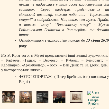
ніколи не надавалась у тимчасове користування для
виставок. Серед шедеврів, представлених на
віденській виставці, можна побачити “Торжество
смерті” з мадридського Національного музею Прадо,
а також “малу” “Вавилонську вежу” з Музею
Бойманса-ван Бенінгена в Роттердамі та багато
інших.
Ознайомитися з експозицією
можно
до 13 січня 201
року.
P.S.S.
Крім того, в Музеї представлені інші великі художники:
– Рафаель; -Тіціан; – Вермеєр; – Рубенс; – Рембрант; –
Караваджо; -Арчімбольдо; – боск; – Ван Дейк та ін. (деякі див.
у Фоторепортаж нижче)
ФОТОРЕПОРТАЖ ( Пітер Брейгель (ст.)-виставка у
Відні )