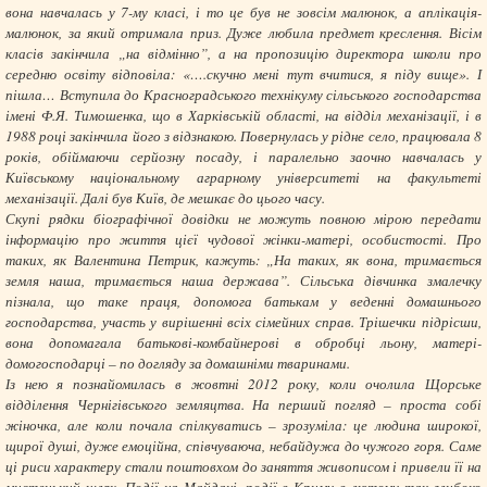
вона навчалась у 7-му класі, і то це був не зовсім малюнок, а аплікація-
малюнок, за який отримала приз. Дуже любила предмет креслення. Вісім
класів закінчила „на відмінно”, а на пропозицію директора школи про
середню освіту відповіла: «….скучно мені тут вчитися, я піду вище». І
пішла… Вступила до Красноградського технікуму сільського господарства
імені Ф.Я. Тимошенка, що в Харківській області, на відділ механізації, і в
1988 році закінчила його з відзнакою. Повернулась у рідне село, працювала 8
років, обіймаючи серйозну посаду, і паралельно заочно навчалась у
Київському національному аграрному університеті на факультеті
механізації. Далі був Київ, де мешкає до цього часу.
Скупі рядки біографічної довідки не можуть повною мірою передати
інформацію про життя цієї чудової жінки-матері, особистості. Про
таких, як Валентина Петрик, кажуть: „На таких, як вона, тримається
земля наша, тримається наша держава”. Сільська дівчинка змалечку
пізнала, що таке праця, допомога батькам у веденні домашнього
господарства, участь у вирішенні всіх сімейних справ. Трішечки підрісши,
вона допомагала батькові-комбайнерові в обробці льону, матері-
домогосподарці – по догляду за домашніми тваринами.
Із нею я познайомилась в жовтні 2012 року, коли очолила Щорське
відділення Чернігівського земляцтва. На перший погляд – проста собі
жіночка, але коли почала спілкуватись – зрозуміла: це людина широкої,
щирої душі, дуже емоційна, співчуваюча, небайдужа до чужого горя. Саме
ці риси характеру стали поштовхом до заняття живописом і привели її на
мистецький шлях. Події на Майдані, події в Криму в лютому так глибоко