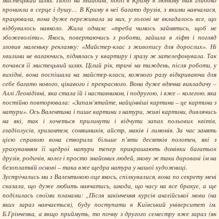
проникли в серце і душу… В Криму в неї багато друзів, з якими навчалася,
працювала, вона дуже переживала за них, у голові не вкладалось все, що
відбувалось навколо. Жила одним: «треба чимось зайнятись, щоб не
збожеволіти». Якось, повертаючись з роботи, зайшла в ліфт і погляд
зловив маленьку рекламку: «Майстер-клас з живопису для дорослих». Ні
хвилини не вагаючись, піднялась у квартиру і зразу ж зателефонувала. Так
почався її мистецький шлях. Цілий рік, тричі на тиждень, після роботи, у
вихідні, вона поспішала на майстер-класи, кожного разу відкриваючи для
себе багато нового, цікавого і прекрасного. Вона дуже вдячна викладачу –
Аллі Леонідівні, яка стала їй і наставником, і подругою, і вже – колегою. яка
постійно повторювала: «Запам’ятайте, найцінніші картини – це картини з
натури». Ось Валентина і пише картини з натури, живі картини, дивлячись
на які, так і хочеться прилинути і відчути запах польових квітів,
гладіолусів, хризантем, соняшників, айстр, маків і лимонів. За час занять
цією справою вона створила більше п’яти десятків полотен, які з
урахуванням її щедрої натури тепер прикрашають домівки багатьох
друзів, родичів, колег і просто знайомих людей, знову ж таки даровані їм на
безоплатній основі – така вже щедра натура у нашої художниці.
Зустрічались ми з Валентиною оце якось, спілкувалися, вона по секрету мені
сказала, що дуже любить навчатись, шкода, що часу на все бракує, а ще
поділилась своїми планами: „Після закінчення курсів англійської мови (на
яких зараз навчається), буду поступати в Київський університет ім.
Б.Грінченка, а якщо приймуть, то почну з другого семестру вже зараз (як