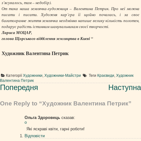
з’ясувалось, там – недобір).
От така наша землячка-художниця – Валентина Петрик. Про неї можна
писати і писати. Художня кар’єра її щойно почалась, і за своє
багатогранне життя землячка неодмінно напише велику кількість полотен,
подарує радість істинним шанувальникам своєї творчості.
Лариса МОЦАР,
голова Щорського відділення земляцтва в Києві “
Художник Валентина Петрик
Категорії
Художники
,
Художники-Майстри
Теги
Краєвиди
,
Художник
Валентина Петрик
Навігація
Попередня
Наступна
записів
One Reply to “Художник Валентина Петрик”
Ольга Здоровець
сказав:
о
Які яскраві квіти, гарні роботи!
Відповіcти