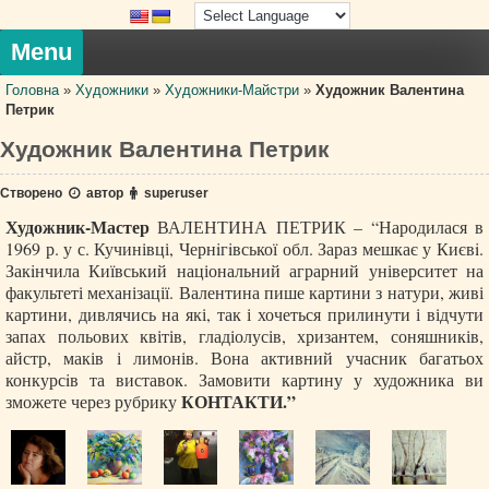
Skip
to
content
Menu
Головна
»
Художники
»
Художники-Майстри
»
Художник Валентина
Петрик
Художник Валентина Петрик
Створено
автор
superuser
Художник-Мастер
ВАЛЕНТИНА ПЕТРИК – “Народилася в
1969 р. у с. Кучинівці, Чернiгiвської обл. Зараз мешкає у Києвi.
Закiнчила Київський національний аграрний університет на
факультеті механізації. Валентина пише картини з натури, живі
картини, дивлячись на які, так і хочеться прилинути і відчути
запах польових квітів, гладіолусів, хризантем, соняшників,
айстр, маків і лимонів. Вона активний учасник багатьох
конкурсiв та виставок. Замовити картину у художника ви
КОНТАКТИ.”
зможете через рубрику