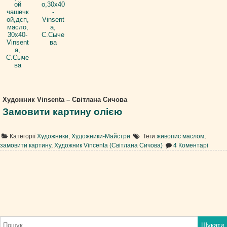
Художник Vinsenta – Світлана Сичова
Замовити картину олією
Категорії
Художники
,
Художники-Майстри
Теги
живопис маслом
,
до
замовити картину
,
Художник Vincenta (Світлана Сичова)
4 Коментарі
Худож
Vinsen
–
Світл
Сичов
Пошук: