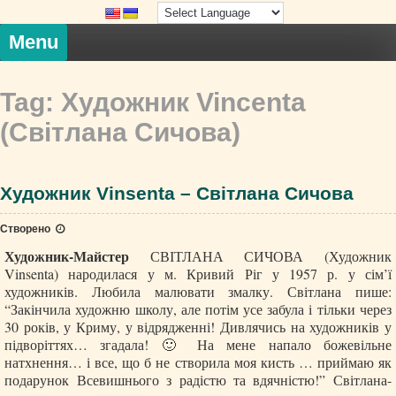
Skip
to
content
Menu
Tag:
Художник Vincenta
(Світлана Сичова)
Художник Vinsenta – Світлана Сичова
Створено
Художник-Майстер
СВІТЛАНА СИЧОВА (Художник
Vinsenta) народилася у м. Кривий Ріг у 1957 р. у сім’ї
художників. Любила малювати змалку. Світлана пише:
“Закінчила художню школу, але потім усе забула і тільки через
30 років, у Криму, у відрядженні! Дивлячись на художників у
підворіттях… згадала! 🙂 На мене напало божевільне
натхнення… і все, що б не створила моя кисть … приймаю як
подарунок Всевишнього з радістю та вдячністю!” Світлана-